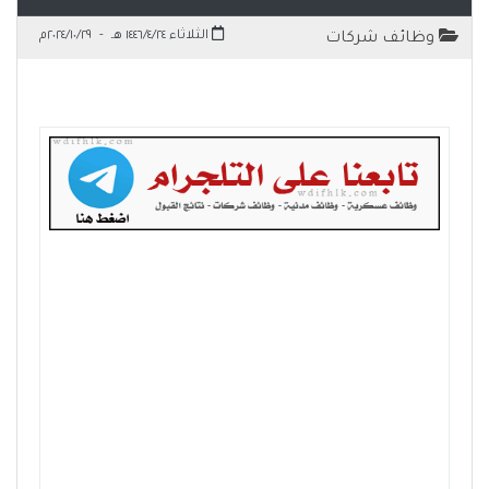
الثلاثاء ١٤٤٦/٤/٢٤ هـ
-
٢٠٢٤/١٠/٢٩م
وظائف شركات