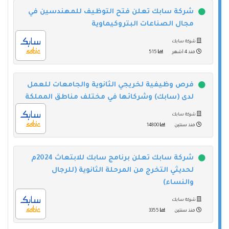
شركة سابك تعلن فتح التوظيف للمهندسين في
مجال الصناعات البتروكيماوية
شركة سابك
منذ 4 أشهر
515
فرص وظيفية لخريجي الثانوية والجامعات للعمل
لدى (سابك) وشركائها في مختلف مناطق المملكة
شركة سابك
منذ سنتين
14800
شركة سابك تعلن برنامج سابك للابتعاث 2024م
لحديثي التخرج من المرحلة الثانوية (للرجال
والنساء)
شركة سابك
منذ سنتين
3355