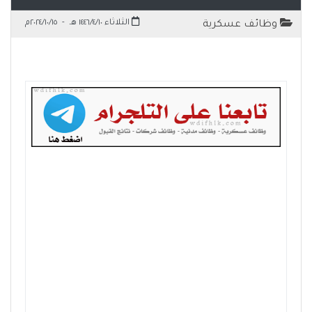
الثلاثاء ١٤٤٦/٤/١٠ هـ
-
٢٠٢٤/١٠/١٥م
وظائف عسكرية