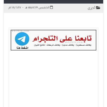
الخميس ١٤٤٥/١٢/١٩ هـ
-
٢٠٢٤/٠٦/٢٧م
أخرى