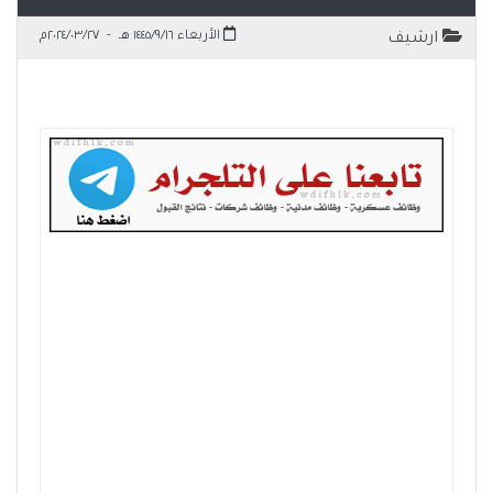
الأربعاء ١٤٤٥/٩/١٦ هـ
-
٢٠٢٤/٠٣/٢٧م
ارشيف