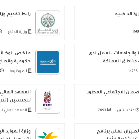
ة الداخلية
رابط تقديم وزارة ا
وزارة الدفاع
 والجامعات للعمل لدى
ملخص الوظائف ا
مناطق المملكة
حكومية وقطاع
14785
لك وظيفة
لضمان الاجتماعي المطور
المعهد العالي
للجنسين (تدري
منذ سنتين
7693
المعهد العالي ل
طيران تعلن برنامج
وزارة الموارد 