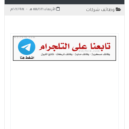
الأربعاء ١٤٤٤/٢/١٦ هـ
-
٢٠٢٢/٠٩/١٤م
وظائف شركات