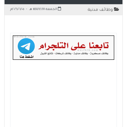
الجمعه ١٤٤٧/١٢/١٨ هـ
-
٢٠٢٦/٠٦/٠٥م
وظائف مدنية