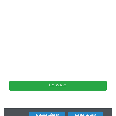
اضغط هنا
#وظائف حكومية
#وظائف عسكرية