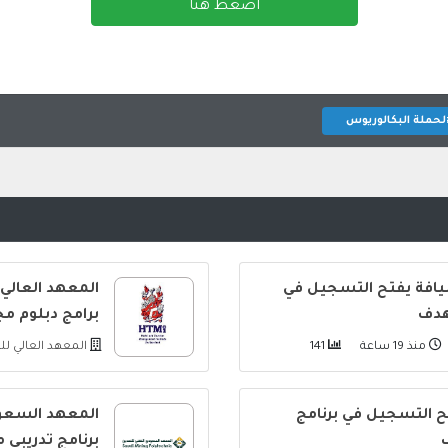
اضغط هنا
لحملة البكالوريوس
يافة يفتح التسجيل في
المعهد العالي
هدف
برامج دبلوم م
منذ 19 ساعة
141
المعهد العالي ل
فتح التسجيل في برنامج
المعهد السعود
برنامج تدريبي 