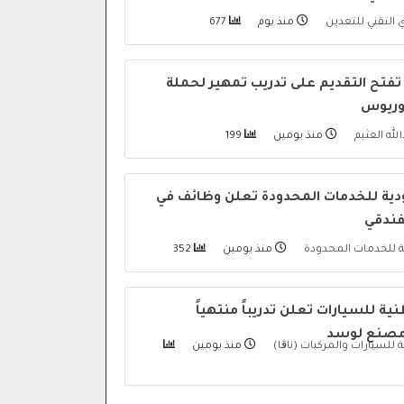
التقني للتعدين
منذ يوم
677
تفتح التقديم على تدريب تمهير لحملة
لوريوس
لله العثيم
منذ يومين
199
ية للخدمات المحدودة تعلن وظائف في
لفندقي
ة للخدمات المحدودة
منذ يومين
352
نية للسيارات تعلن تدريباً منتهياً
مصنع لوسد
ة للسيارات والمركبات (ناڨا)
منذ يومين