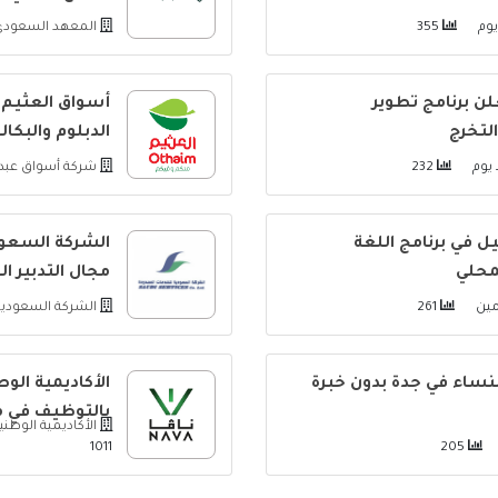
وم
355
المعهد السعودي 
ن برنامج تطوير
أسواق العثيم 
الدبلوم والبكا
يوم
232
شركة أسواق عبدا
 في برنامج اللغة
الشركة السعود
لمحلي
مجال التدبير ا
مين
261
الشركة السعودي
نساء في جدة بدون خبرة
الأكاديمية الوط
بالتوظيف في 
الأكاديمية الوطني
1011
205