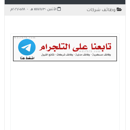
الأثنين ١٤٤٧/١١/٣٠ هـ
-
٢٠٢٦/٠٥/١٨م
وظائف شركات