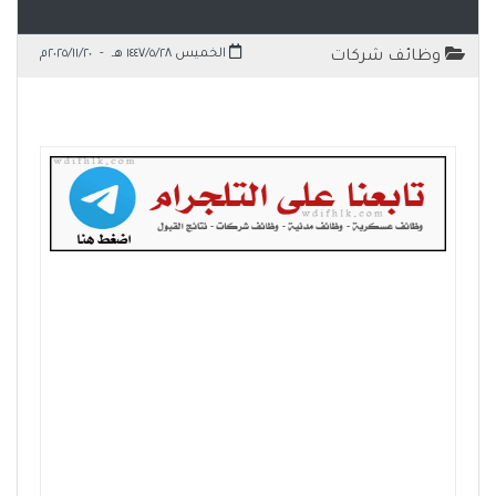
الخميس ١٤٤٧/٥/٢٨ هـ
-
٢٠٢٥/١١/٢٠م
وظائف شركات