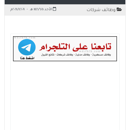
الأحد ١٤٤٦/٦/٥ هـ
-
٢٠٢٤/١٢/٠٨م
وظائف شركات