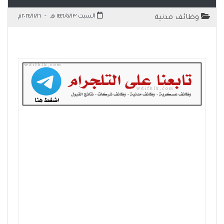
السبت ١٤٤٦/٥/١٣ هـ
-
٢٠٢٤/١١/١٦م
وظائف مدنية