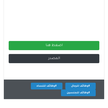
اضغط هنا
المصدر
#وظائف للرجال
#وظائف للنساء
#وظائف للجنسين