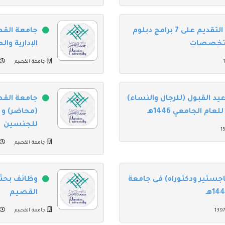
جامعة القصيم تعلن بدء التقديم على 7 برامج دبلوم
جامعة الق
ة تخصصات
الإدارية وا
جامعة القصيم
د القبول (للرجال والنساء)
جامعة القص
ام الجامعي 1446هـ
(محاضر) و 
للجنسين
جامعة القصيم
(ماجستير ودكتوراه) فى جامعة
وظائف بحثي
القصيم
جامعة القصيم