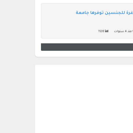
رة للجنسين توفرها جامعة
منذ 4 سنوات
1128