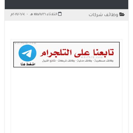
الثلاثاء ١٤٤٥/١١/٢٦ هـ
-
٢٠٢٤/٠٦/٠٤م
وظائف شركات