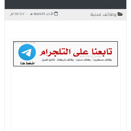
الأحد ١٤٤٥/١١/٢٤ هـ
-
٢٠٢٤/٠٦/٠٢م
وظائف مدنية