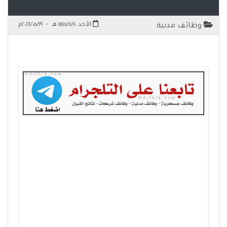
الأحد ١٤٤٥/١١/١٠ هـ
-
٢٠٢٤/٠٥/١٩م
وظائف مدنية