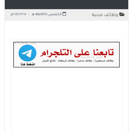
الخميس ١٤٤٥/٨/٢٥ هـ
-
٢٠٢٤/٠٣/٠٧م
وظائف مدنية