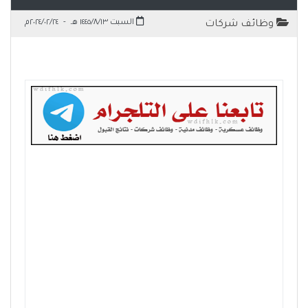
السبت ١٤٤٥/٨/١٣ هـ
-
٢٠٢٤/٠٢/٢٤م
وظائف شركات