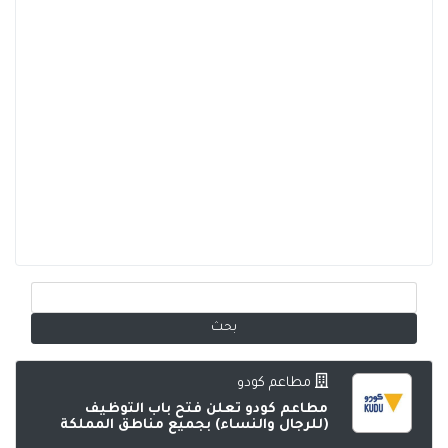
مطاعم كودو
مطاعم كودو تعلن فتح باب التوظيف
(للرجال والنساء) بجميع مناطق المملكة