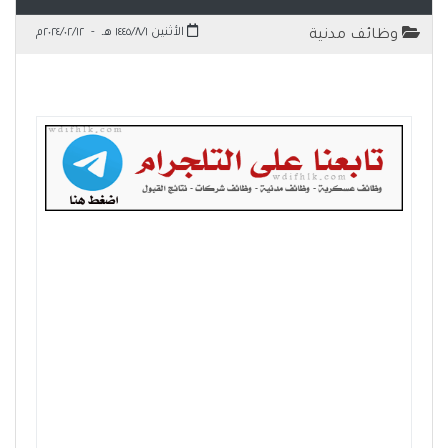
الأثنين ١٤٤٥/٨/١ هـ
-
٢٠٢٤/٠٢/١٢م
وظائف مدنية