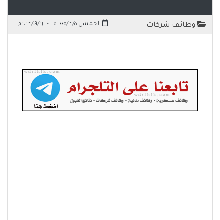
الخميس ١٤٤٥/٣/٥ هـ
-
٢٠٢٣/٠٩/٢١م
وظائف شركات