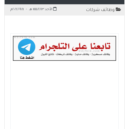
الأحد ١٤٤٤/٢/١٣ هـ
-
٢٠٢٢/٠٩/١١م
وظائف شركات