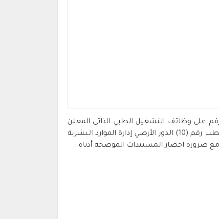
 الملك عبدالعزيز مُمثلة في الإدارة العامة للموارد البشرية تعلن عن عن أرقام طلبات المقبولين وعددهم 81 رقم على وظائف التشغيل الطبي الذاتي المعلن
عنها لعام 1443هـ بالمستشفى الجامعي وعلى المرشحين الواردة أرقام طلباتهم في البيان أدناه التواجد بمبنى كلية الطب رقم (10) الدور الأرضي إدارة الموارد البشرية