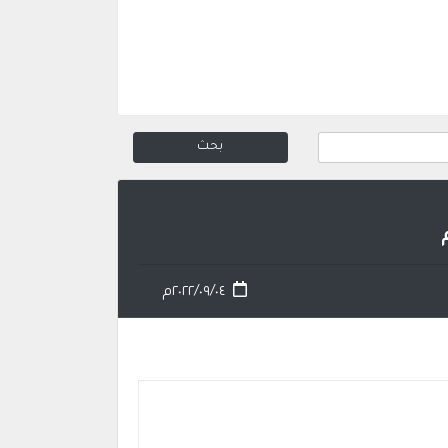
٢٠٢٢/٠٩/٠٤م