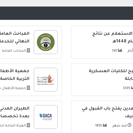
الاستعلام عن نتائج
المباحث العامة
1هـ
النهائي للخدم
747
المباحث العامة
شيح للكليات العسكرية
جمعية الأطفال
بلة
التربية الخاصة
3335
جمعية الأطفال ذ
دين يفتح باب القبول في
الطيران المدن
ظيف
بعدة تخصصا
منذ شهر
1810
الهيئة العامة لل