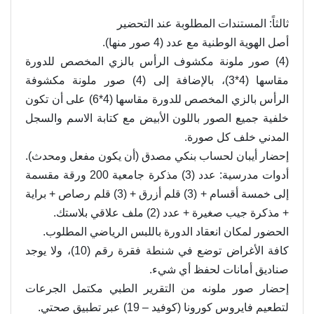
ثالثاً: المستندات المطلوبة عند التحضير
أصل الهوية الوطنية مع عدد (4 صور منها).
(4) صور ملونة مكشوف الرأس بالزي المخصص للدورة
مقاسها (4*3)، بالإضافة إلى (4) صور ملونة مكشوفة
الرأس بالزي المخصص للدورة مقاسها (4*6) على أن تكون
خلفية جميع الصور باللون الأبيض مع كتابة الاسم والسجل
المدني خلف كل صورة.
إحضار أيبان لحساب بنكي مصدق (أن يكون مفعل ومحدث).
أدوات مدرسية: عدد (3) مذكرة جامعية 200 ورقة مقسمة
إلى خمسة أقسام + (3) قلم أزرق + (3) قلم رصاص + براية
+ مذكرة جيب صغيرة + عدد (2) ملف علاقي بلاستك.
الحضور لمكان انعقاد الدورة باللبس الرياضي المطلوب.
كافة الأغراض توضع في شنطة فقرة رقم (10)، ولا يوجد
صناديق أمانات لحفظ أي شيء.
إحضار صور ملونه من التقرير الطبي مكتمل الجرعات
لتطعيم فايروس كورونا (كوفيد – 19) عبر تطبيق صحتي.