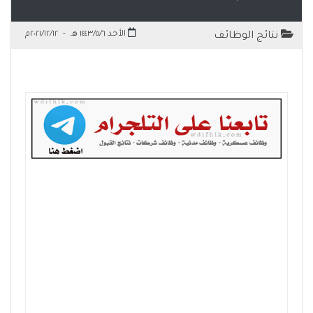
الأحد ١٤٤٣/٥/٦ هـ
-
٢٠٢١/١٢/١٢م
نتائج الوظائف