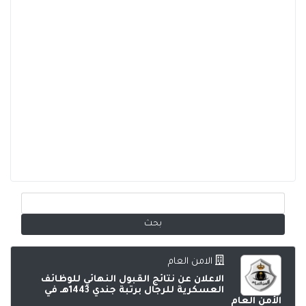
الامن العام
الاعلان عن نتائج القبول النهائي للوظائف
العسكرية للرجال برتبة جندي 1443هـ في
الأمن العام