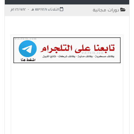
الثلاثاء ١٤٤٣/١٢/١١ هـ
-
٢٠٢٢/٠٧/١٢م
دورات مجانية