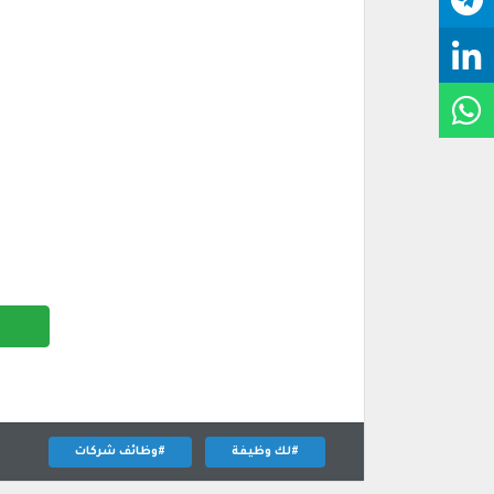
#لك وظيفة
#وظائف شركات