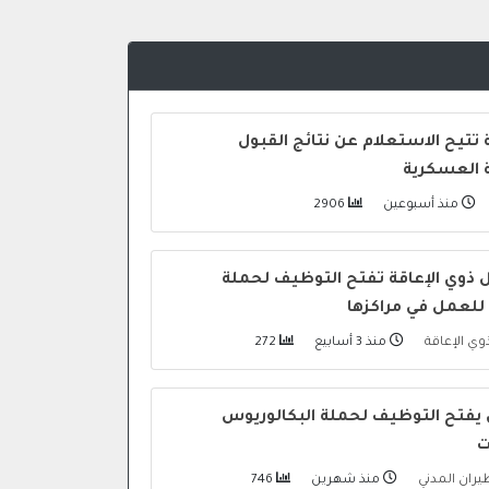
 تتيح الاستعلام عن نتائج القبول
ة العسكرية
منذ أسبوعين
2906
 ذوي الإعاقة تفتح التوظيف لحملة
 للعمل في مراكزها
وي الإعاقة
منذ 3 أسابيع
272
ي يفتح التوظيف لحملة البكالوريوس
ت
طيران المدني
منذ شهرين
746