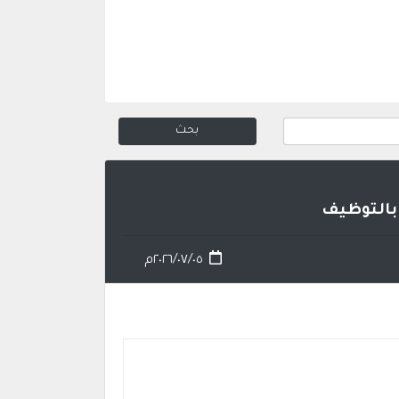
 بالتوظيف
٢٠٢٦/٠٧/٠٥م