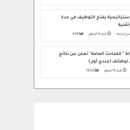
لاستراتيجية يفتح التوظيف في عدة
تقنية
ستراتيجية
منذ 4 أشهر
999
لة " المباحث العامة" تعلن عن نتائج
 لوظائف (جندي أول)
منذ 8 أشهر
1602