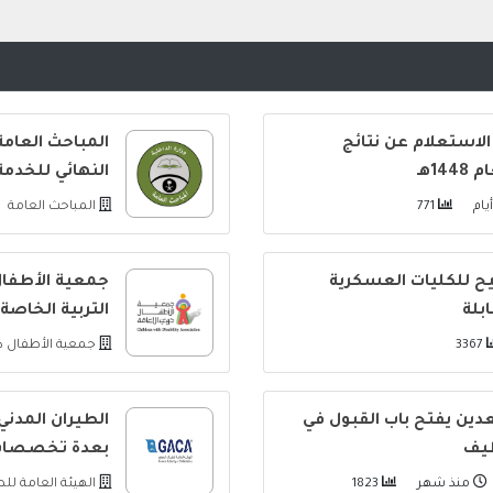
الاستعلام عن نتائج
المباحث العامة
1هـ
النهائي للخدم
771
المباحث العامة
شيح للكليات العسكرية
جمعية الأطفال
بلة
التربية الخاصة
3367
جمعية الأطفال ذ
دين يفتح باب القبول في
الطيران المدن
ظيف
بعدة تخصصا
منذ شهر
1823
الهيئة العامة لل