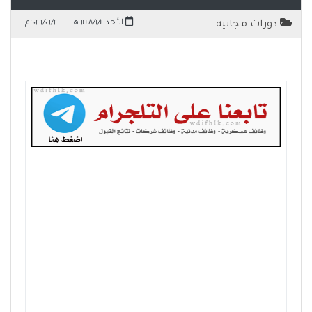
الأحد ١٤٤٨/١/٤ هـ
-
٢٠٢٦/٠٦/٢١م
دورات مجانية