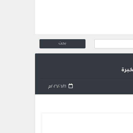
خبرة
٢٠٢٦/٠٦/٢١م