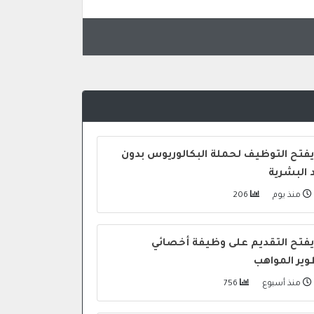
يفتح التوظيف لحملة البكالوريوس بدون
د البشرية
منذ يوم
206
يفتح التقديم على وظيفة أخصائي
ير المواهب
منذ أسبوع
756