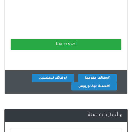
اضغط هنا
#وظائف حكومية
#وظائف للجنسين
#لحملة البكالوريوس
أخبار ذات صلة