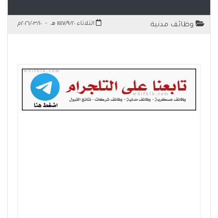
الثلاثاء ١٤٤٧/٩/٢٠ هـ
-
٢٠٢٦/٠٣/١٠م
وظائف مدنية