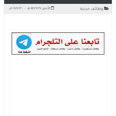
الأثنين ١٤٤٦/٦/٢٧ هـ
-
٢٠٢٤/١٢/٣٠م
وظائف مدنية