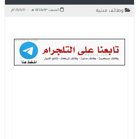
السبت ١٤٤٦/٥/١٣ هـ
-
٢٠٢٤/١١/١٦م
وظائف مدنية