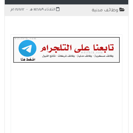
الثلاثاء ١٤٤٦/٥/٩ هـ
-
٢٠٢٤/١١/١٢م
وظائف مدنية