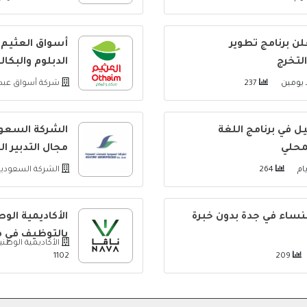
ن برنامج تطوير
أسواق العثيم 
الدبلوم والبكا
يومين
237
شركة أسواق عبدا
 في برنامج اللغة
الشركة السعود
لمحلي
مجال التدبير ا
264
الشركة السعودي
نساء في جدة بدون خبرة
الأكاديمية الوط
بالتوظيف في 
الأكاديمية الوطني
1102
209