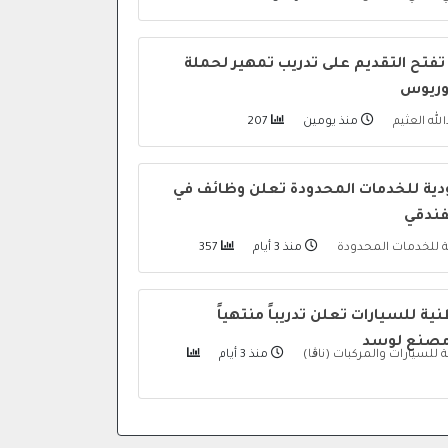
تفتح التقديم على تدريب تمهير لحملة
لوريوس
لله العثيم
منذ يومين
207
ية للخدمات المحدودة تعلن وظائف في
لفندقي
ة للخدمات المحدودة
منذ 3 أيام
357
نية للسيارات تعلن تدريباً منتهياً
مصنع لوسد
ة للسيارات والمركبات (ناڨا)
منذ 3 أيام