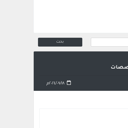
تخصصات
٢٠٢٤/٠٩/١٨م