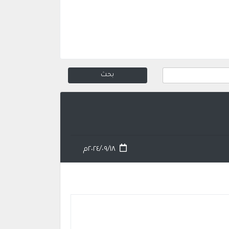
٢٠٢٤/٠٩/١٨م