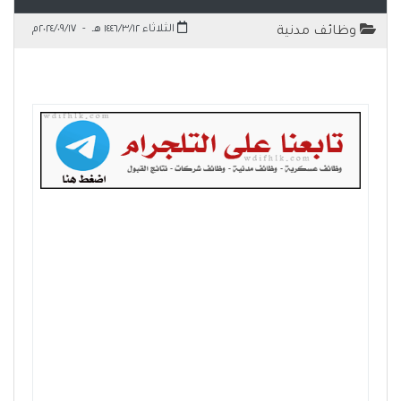
الثلاثاء ١٤٤٦/٣/١٢ هـ
-
٢٠٢٤/٠٩/١٧م
وظائف مدنية