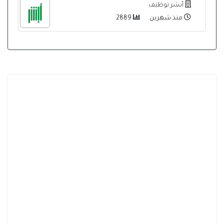
أبشر توظيف
منذ شهرين
2889