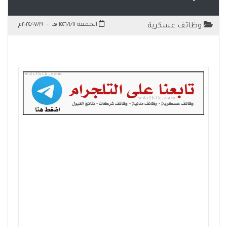
الجمعه ١٤٤٦/١/١١ هـ
-
٢٠٢٤/٠٧/١٩م
وظائف عسكرية