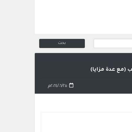
 (مع عدة مزايا)
٢٠٢٤/٠٦/٢٥م