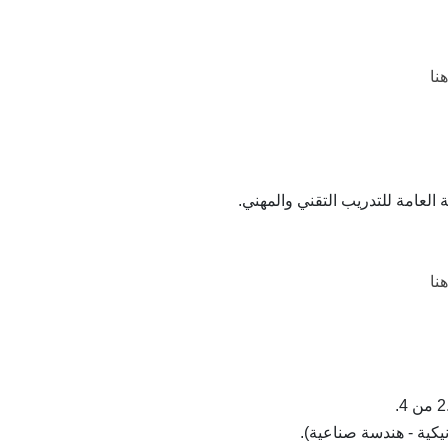
نا
لعامة للتدريب التقني والمهني.
نا
يكية - هندسة صناعية).