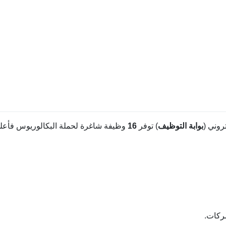
روني (
بوابة التوظيف
) توفر
16
وظيفة شاغرة لحملة البكالوريوس فأع
شركات.