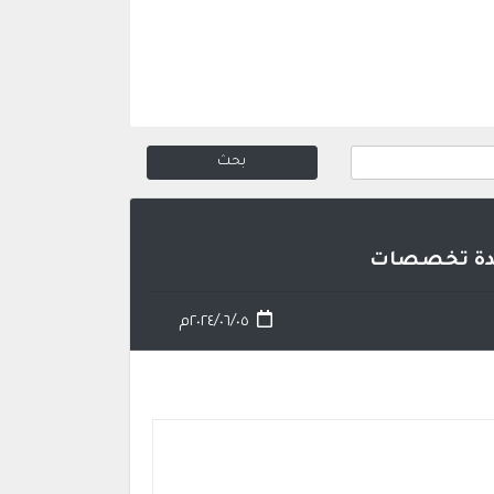
٢٠٢٤/٠٦/٠٥م