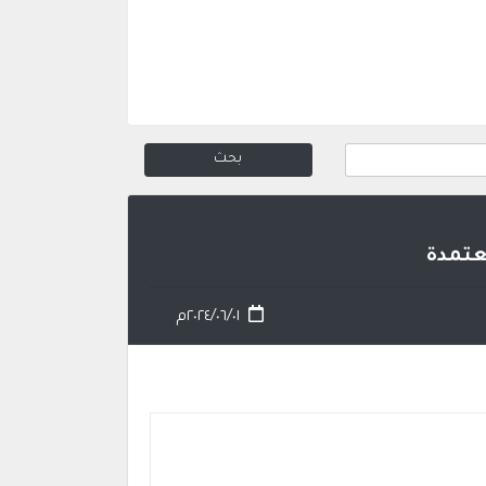
٢٠٢٤/٠٦/٠١م