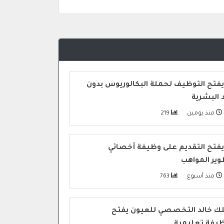
يفتح التوظيف لحملة البكالوريوس بدون
د البشرية
منذ يومين
219
يفتح التقديم على وظيفة أخصائي
ير المواهب
منذ أسبوع
763
 خالد التخصصي للعيون يفتح