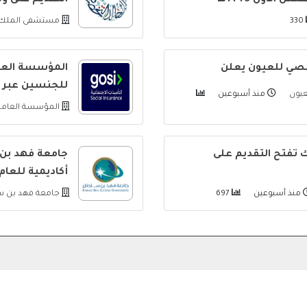
الأول 1448هـ
التقديم على و
330
مستشفى الملك 
صي للعيون يعلن
المؤسسة العام
للجنسين عبر ج
عيون
منذ أسبوعين
المؤسسة العامة 
ك تفتح التقديم على
جامعة فهد بن 
أكاديمية للعام الجامعي 
منذ أسبوعين
697
جامعة فهد بن 