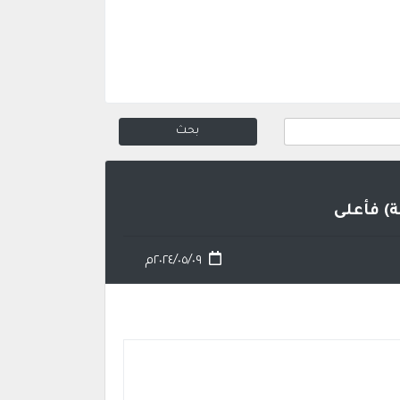
) فأعلى
٢٠٢٤/٠٥/٠٩م