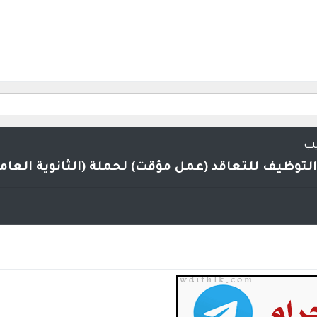
يب
لتوظيف للتعاقد (عمل مؤقت) لحملة (الثانوية العامة