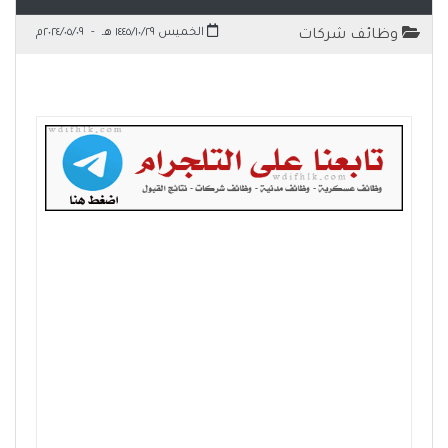
الخميس ١٤٤٥/١٠/٢٩ هـ
-
٢٠٢٤/٠٥/٠٩م
وظائف شركات