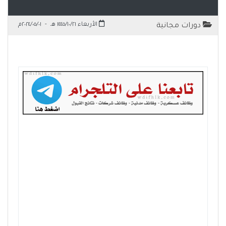
الأربعاء ١٤٤٥/١٠/٢١ هـ
-
٢٠٢٤/٠٥/٠١م
دورات مجانية