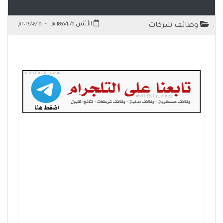
الأثنين ١٤٤٥/١٠/٥ هـ
-
٢٠٢٤/٠٤/١٥م
وظائف شركات