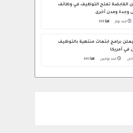
ين القابضة تفتح التوظيف في وظائف
ض وجدة ومدن أخرى
منذ يوم
368
يعلن برامج ابتعاث منتهية بالتوظيف
 في أمريكا
ياض
منذ يومين
643