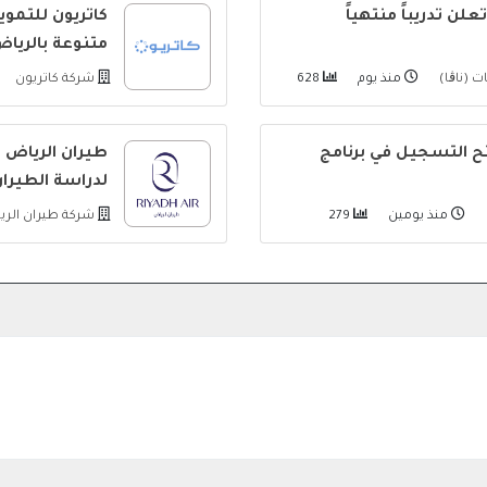
لن تدريباً منتهياً
كاتريون للتمو
متنوعة بالريا
ت (ناڨا)
منذ يوم
628
شركة كاتريون
 التسجيل في برنامج
طيران الرياض 
لدراسة الطيران
منذ يومين
279
شركة طيران الر