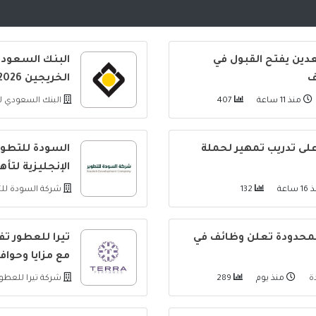
دين يفتح القبول في
البنك السعودي
ف
الخريجين 2026-2027 لحديثي التخرج
منذ 11 ساعة
407
البنك السعودي ل
على تدريب تمهير لحملة
السودة للتطوي
الإنجليزية لتأ
ساعة
132
شركة السودة لل
لمحدودة تعلن وظائف في
تيرا للعطور ت
مع مزايا وحواف
دة
منذ يوم
289
شركة تيرا للعطو