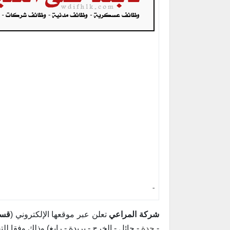
-
شركة المراعي
تعلن عبر موقعها الإلكتروني (
قسم
-
جدة
- حائل - الخرج - بريدة - رابغ) وذلك وفقا للت