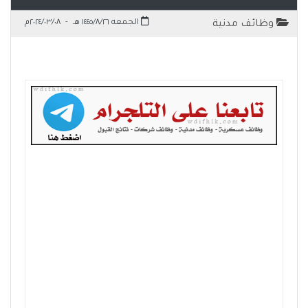
الجمعه ١٤٤٥/٨/٢٦ هـ
-
٢٠٢٤/٠٣/٠٨م
وظائف مدنية