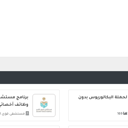
لحملة البكالوريوس بدون
برنامج مستشفى
وظائف أخصائي 
169
مستشفى قوى ا