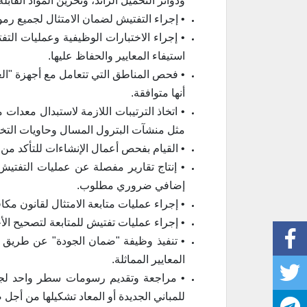
ودوائر التحميل الزائد، وتخزين المواد القابل
• إجراء التفتيش لضمان الامتثال لجميع رموز ومعايير الرابطة 
• إجراء الاختبارات الوظيفية وعمليات الت
استيفاء المعايير والحفاظ عليها.
• فحص المناطق التي تتعامل مع أجهزة "العم
أنها متوافقة.
• اتخاذ الترتيبات اللازمة لاستبدال معدات
مثل منشآت البترول المسال وحاويات التخزي
• القيام بفحص أعمال الإنشاءات للتأكد من
• إنتاج تقارير مفصلة عن عمليات التفتيش
إضافي ضروري مطلوب.
• إجراء عمليات متابعة الامتثال لقانون مكا
• إجراء عمليات تفتيش للمتابعة لتصحيح الأ
المعايير المماثلة.
• مراجعة وتقديم رسومات سطر واحد لجمي
للمباني الجديدة أو المعاد تشكيلها من أجل 