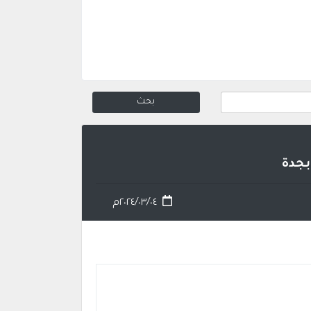
بجدة
٢٠٢٤/٠٣/٠٤م