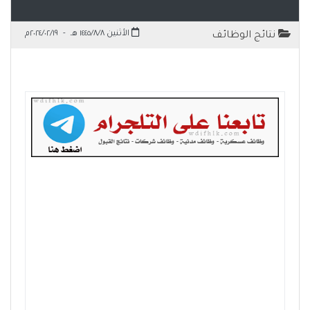
الأثنين ١٤٤٥/٨/٨ هـ
-
٢٠٢٤/٠٢/١٩م
نتائج الوظائف