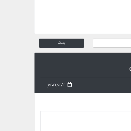
٢٠٢٤/٠٢/١٢م