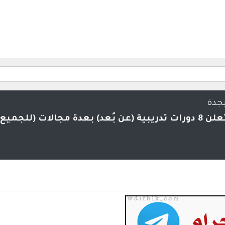
بجدة
لات (للجميع)