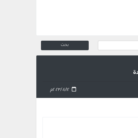
ة
٢٠٢٣/٠٤/١٢م