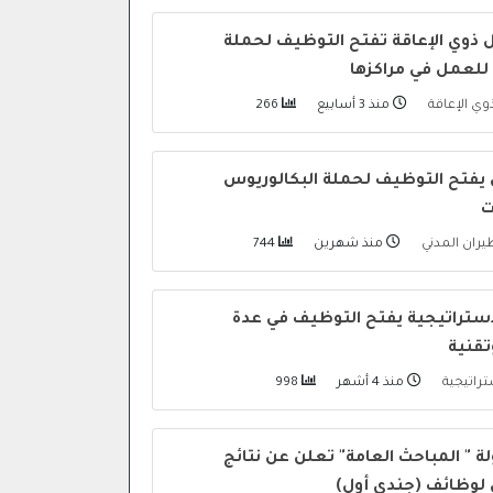
 ذوي الإعاقة تفتح التوظيف لحملة
 للعمل في مراكزها
وي الإعاقة
منذ 3 أسابيع
266
ي يفتح التوظيف لحملة البكالوريوس
ت
طيران المدني
منذ شهرين
744
لاستراتيجية يفتح التوظيف في عدة
تقنية
ستراتيجية
منذ 4 أشهر
998
لة " المباحث العامة" تعلن عن نتائج
 لوظائف (جندي أول)