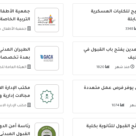
شيح للكليات العسكرية
جمعية الأطفال
بلة
التربية الخاصة
3348
جمعية الأطفال ذ
دين يفتح باب القبول في
الطيران المدن
ظيف
بعدة تخصصا
منذ شهر
1820
الهيئة العامة لل
 يوفر فرص عمل متعددة
مكتب الإدارة ا
مجالات إدارية و
1074
مكتب الإدارة الا
 القبول للثانوية بكلية
رئاسة أمن الدو
القبول المبدئي