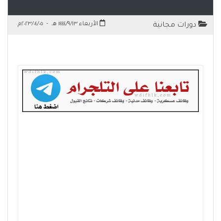
الأربعاء ١٤٤٤/٩/١٣ هـ
-
٢٠٢٣/٠٤/٠٥م
دورات مجانية